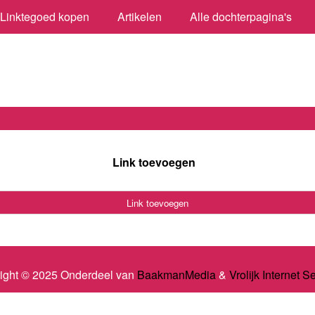
Linktegoed kopen
Artikelen
Alle dochterpagina's
Link toevoegen
Link toevoegen
ight © 2025 Onderdeel van
BaakmanMedia
&
Vrolijk Internet S