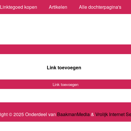
Linktegoed kopen
Artikelen
Alle dochterpagina's
Link toevoegen
Link toevoegen
ight © 2025 Onderdeel van
BaakmanMedia
&
Vrolijk Internet S